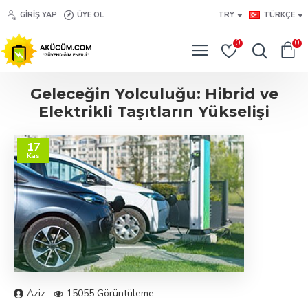
GIRIŞ YAP
ÜYE OL
TRY
TÜRKÇE
0
0
Geleceğin Yolculuğu: Hibrid ve
Elektrikli Taşıtların Yükselişi
17
Kas
Aziz
15055 Görüntüleme