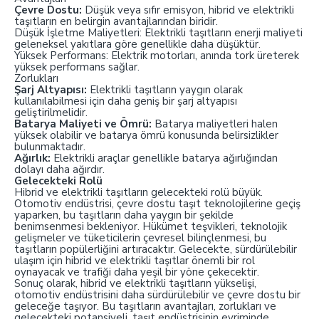
Çevre Dostu:
Düşük veya sıfır emisyon, hibrid ve elektrikli
taşıtların en belirgin avantajlarından biridir.
Düşük İşletme Maliyetleri: Elektrikli taşıtların enerji maliyeti
geleneksel yakıtlara göre genellikle daha düşüktür.
Yüksek Performans: Elektrik motorları, anında tork üreterek
yüksek performans sağlar.
Zorlukları
Şarj Altyapısı:
Elektrikli taşıtların yaygın olarak
kullanılabilmesi için daha geniş bir şarj altyapısı
geliştirilmelidir.
Batarya Maliyeti ve Ömrü:
Batarya maliyetleri halen
yüksek olabilir ve batarya ömrü konusunda belirsizlikler
bulunmaktadır.
Ağırlık:
Elektrikli araçlar genellikle batarya ağırlığından
dolayı daha ağırdır.
Gelecekteki Rolü
Hibrid ve elektrikli taşıtların gelecekteki rolü büyük.
Otomotiv endüstrisi, çevre dostu taşıt teknolojilerine geçiş
yaparken, bu taşıtların daha yaygın bir şekilde
benimsenmesi bekleniyor. Hükümet teşvikleri, teknolojik
gelişmeler ve tüketicilerin çevresel bilinçlenmesi, bu
taşıtların popülerliğini artıracaktır. Gelecekte, sürdürülebilir
ulaşım için hibrid ve elektrikli taşıtlar önemli bir rol
oynayacak ve trafiği daha yeşil bir yöne çekecektir.
Sonuç olarak, hibrid ve elektrikli taşıtların yükselişi,
otomotiv endüstrisini daha sürdürülebilir ve çevre dostu bir
geleceğe taşıyor. Bu taşıtların avantajları, zorlukları ve
gelecekteki potansiyeli, taşıt endüstrisinin evriminde