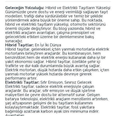
Geleceğin Yolculuğu:
Hibrid ve Elektrikli Taşıtların Yükselişi
Günümüzde çevre dostu ve enerji verimliliği sağlayan taşıt
modelleri, trafiği daha sürdürülebilir ve temiz bir şekilde
yönlendirmek adına büyük bir öneme sahip. Bu noktada,
hibrid ve elektrikli taşıtların yükselişi, otomotiv sektörünü
önemli ölçüde değiştiriyor. Bu blog yazısında, hibrid ve
elektrikli araçların avantajları, çalışma prensipleri ve
gelecekteki etkileri üzerine bir derinlemesine bakış
sunacağız.
Hibrid Taşıtlar:
En İyi İki Dünya
Hibrid taşıtlar, geleneksel içten yanmalı motorlarla elektrik
motorlarını birleştiren araçlardır. Bu kombinasyon, hem
benzin/dizel hem de elektrik enerjisi kullanarak daha iyi bir
yakıt ekonomisi sağlar. Hibrid taşıtlar, özellikle şehir içi
trafikte ve dur-kalk durumlarında büyük avantaj sağlar.
Elektrik motorları, düşük hızlarda daha etkin çalışırken, içten
yanmalı motorlar yüksek hızlarda devreye girerek
performansı artırır.
Elektrikli Taşıtlar:
Sıfır Emisyon, Sınırsız Gelecek
Elektrikli taşıtlar, sadece elektrik enerjisiyle çalışan
araçlardır. Bu araçlar, sıfır emisyon ve düşük işletme
maliyetleri ile çevre dostu bir alternatif sunar. Gelişen
batarya teknolojisi, elektrikli araçların menzillerini artırırken,
şarj altyapısının gelişimi de bu taşıtların kullanımını
kolaylaştırmaktadır. Elektrikli taşıtlar, fosil yakıtlara
bağımlılığı azaltarak karbon ayak izini minimuma indirir.
Avantajları