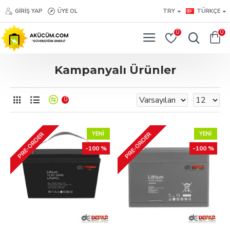
GIRIŞ YAP
ÜYE OL
TRY
TÜRKÇE
0
0
Kampanyalı Ürünler
0
YENI
YENI
PRE-ORDER
PRE-ORDER
-100 %
-100 %