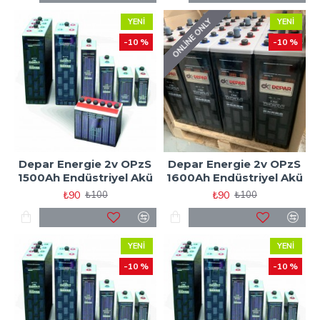
ONLINE ONLY
YENI
YENI
-10 %
-10 %
Depar Energie 2v OPzS
Depar Energie 2v OPzS
1500Ah Endüstriyel Akü
1600Ah Endüstriyel Akü
₺90
₺90
₺100
₺100
YENI
YENI
-10 %
-10 %