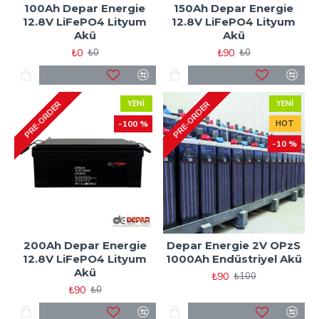
100Ah Depar Energie
150Ah Depar Energie
12.8V LiFePO4 Lityum
12.8V LiFePO4 Lityum
Akü
Akü
₺0
₺90
₺0
₺0
YENI
YENI
PRE-ORDER
PRE-ORDER
-100 %
HOT
-10 %
200Ah Depar Energie
Depar Energie 2V OPzS
12.8V LiFePO4 Lityum
1000Ah Endüstriyel Akü
Akü
₺90
₺100
₺90
₺0